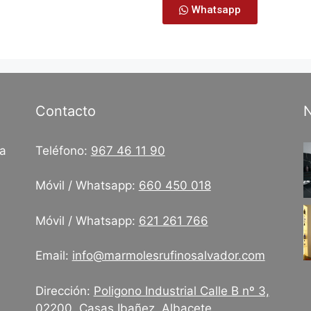
Whatsapp
Contacto
N
sa
Teléfono:
967 46 11 90
Móvil / Whatsapp:
660 450 018
Móvil / Whatsapp:
621 261 766
Email:
info@marmolesrufinosalvador.com
Dirección:
Poligono Industrial Calle B nº 3,
02200, Casas Ibañez, Albacete